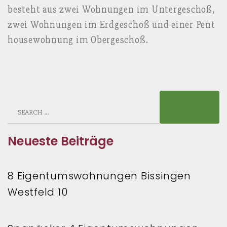
besteht aus zwei Wohnungen im Untergeschoß,
zwei Wohnungen im Erdgeschoß und einer Pent
housewohnung im Obergeschoß.
S
e
a
Neueste Beiträge
r
c
h
8 Eigentumswohnungen Bissingen
f
Westfeld 10
o
r