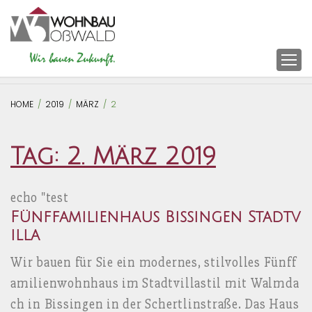
S
k
i
p
t
HOME
/
2019
/
MÄRZ
/
2
o
c
Tag: 2. März 2019
o
n
echo "test
t
Fünffamilienhaus Bissingen Stadtv
e
illa
n
t
Wir bauen für Sie ein modernes, stilvolles Fünff
amilienwohnhaus im Stadtvillastil mit Walmda
ch in Bissingen in der Schertlinstraße. Das Haus